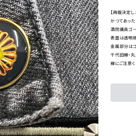
【再販決定し
かつてあった
酒院議員ゴー
表面は透明
金属部分はゴ
千代田線・丸
線にご注意く