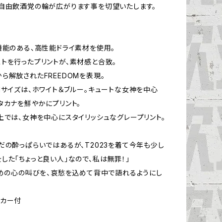
、自由飲酒党の輪が広がります事を切望いたします。
：
機能のある、高性能ドライ素材を使用。
トを行ったプリントが、素材感と合致。
ら解放されたFREEDOMを表現。
Mサイズは、ホワイト＆ブルー。キュートな女神を中心
タカナを鮮やかにプリント。
上では、女神を中心にスタイリッシュなグレープリント。
だの酔っぱらいではあるが、T2023を着て今年も少し
した「ちょっと良い人」なので、私は無罪！」
長めの心の叫びを、哀愁を込めて背中で語れるようにし
テッカー付