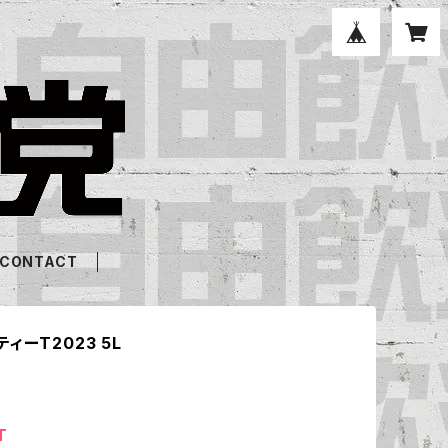
CONTACT
ィーT2023 5L
T