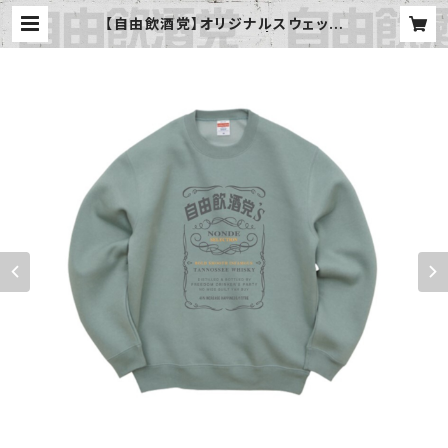
【自由飲酒党】オリジナルスウェット
〈スモーキーグリーン〉 | 自由飲酒
党 公式BASE