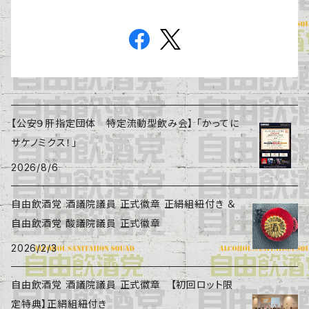
【公安９肝指定団体 特定流動型飲み会】 「かってに
サケノミクス！」
2026/8/6
自由飲酒党 酒議院議員 正式徽章 正絹組紐付き ＆
自由飲酒党 酸議院議員 正式徽章
2026/2/3
自由飲酒党 酒議院議員 正式徽章 【初回ロット限
定特典】正絹組紐付き