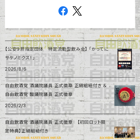
【公安９肝指定団体 特定流動型飲み会】 「かってに
サケノミクス！」
2026/8/6
自由飲酒党 酒議院議員 正式徽章 正絹組紐付き ＆
自由飲酒党 酸議院議員 正式徽章
2026/2/3
自由飲酒党 酒議院議員 正式徽章 【初回ロット限
定特典】正絹組紐付き