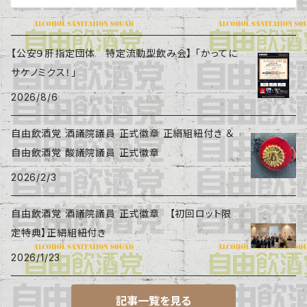
【公安９肝指定団体 特定流動型飲み会】 「かってに
サケノミクス！」
2026/8/6
自由飲酒党 酒議院議員 正式徽章 正絹組紐付き ＆
自由飲酒党 酸議院議員 正式徽章
2026/2/3
自由飲酒党 酒議院議員 正式徽章 【初回ロット限
定特典】正絹組紐付き
2026/1/23
記事一覧を見る