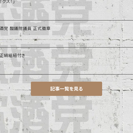
クス！」
飲酒党 酸議院議員 正式徽章
】正絹組紐付き
記事一覧を見る