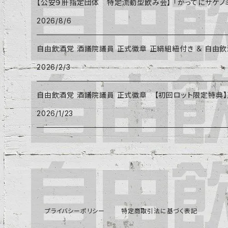
【公安９肝指定団体 特定流動型飲み会】 「かってにサケノミ
2026/8/6
自由飲酒党 酒議院議員 正式徽章 正絹組紐付き ＆ 自由
2026/2/3
自由飲酒党 酒議院議員 正式徽章 【初回ロット限定特典
2026/1/23
プライバシーポリシー
特定商取引法に基づく表記