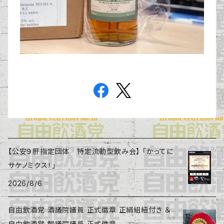
【公安９肝指定団体 特定流動型飲み会】 「かってに
サケノミクス！」
2026/8/6
自由飲酒党 酒議院議員 正式徽章 正絹組紐付き ＆
自由飲酒党 酸議院議員 正式徽章