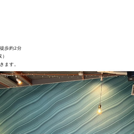
ら徒歩約2分
収）