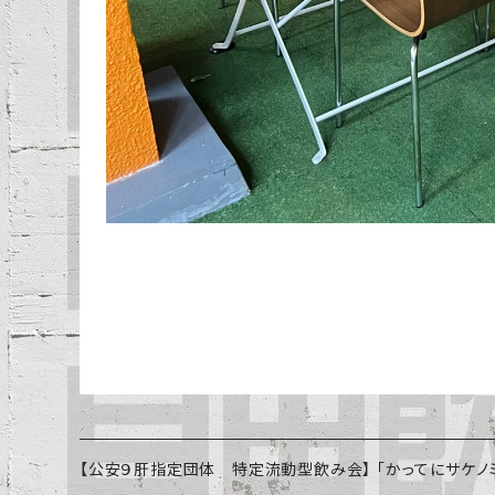
【公安９肝指定団体 特定流動型飲み会】 「かってにサケノミ