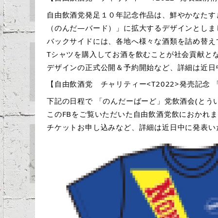
自由飲酒党発足１０年記念作品は、鮮やかなたすき
（のんだ―バード）」に拡大するデザインとしま
バックサイドには、各地へ様々な酒類を詰め替え
Tシャツを購入してお酒を飲むことが社会貢献と
デザインの正式公開＆予約開始など、詳細は近日
【自由飲酒党　チャリティー<T2022>発売記念
下記の日程で 「のんだーばーど」党飲酒会(とう
このFBをご覧いただいた自由飲酒党飲におかれ