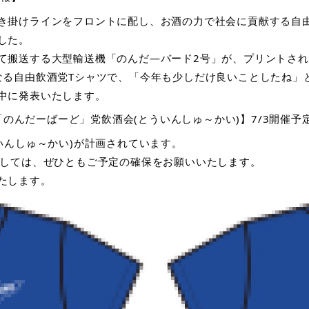
掛けラインをフロントに配し、お酒の力で社会に貢献する自由飲酒
した。
て搬送する大型輸送機「のんだ―バード2号」が、プリントされ
なる自由飲酒党Tシャツで、「今年も少しだけ良いことしたね」
中に発表いたします。
 「のんだーばーど」党飲酒会(とういんしゅ～かい)】7/3開催予
いんしゅ～かい)が計画されています。
ましては、ぜひともご予定の確保をお願いいたします。