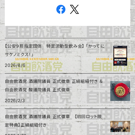
【公安９肝指定団体 特定流動型飲み会】 「かってに
サケノミクス！」
2026/8/6
自由飲酒党 酒議院議員 正式徽章 正絹組紐付き ＆
自由飲酒党 酸議院議員 正式徽章
2026/2/3
自由飲酒党 酒議院議員 正式徽章 【初回ロット限
定特典】正絹組紐付き