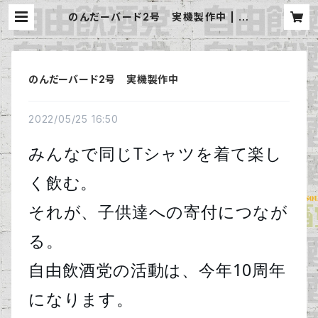
のんだーバード2号 実機製作中 | 自
由飲酒党 公式BASE
のんだーバード2号 実機製作中
2022/05/25 16:50
みんなで同じTシャツを着て楽し
く飲む。

それが、子供達への寄付につなが
る。

自由飲酒党の活動は、今年10周年
になります。
