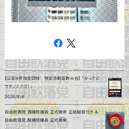
【公安９肝指定団体 特定流動型飲み会】 「かってに
サケノミクス！」
2026/8/6
自由飲酒党 酒議院議員 正式徽章 正絹組紐付き ＆
自由飲酒党 酸議院議員 正式徽章