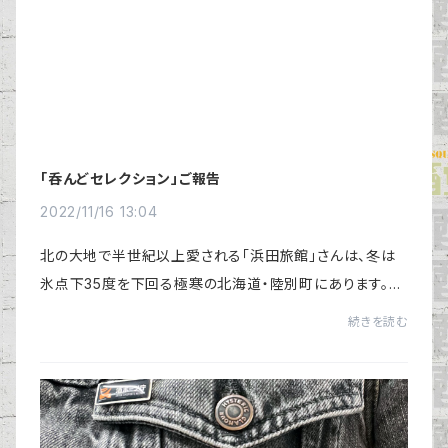
「呑んどセレクション」ご報告
2022/11/16 13:04
北の大地で半世紀以上愛される「浜田旅館」さんは、冬は
氷点下35度を下回る極寒の北海道・陸別町にあります。浜
田旅館さんオリジナルの商品に「よーいごはん 十勝士幌
続きを読む
産コーン、北海道産ホタテ＆バター」があり...