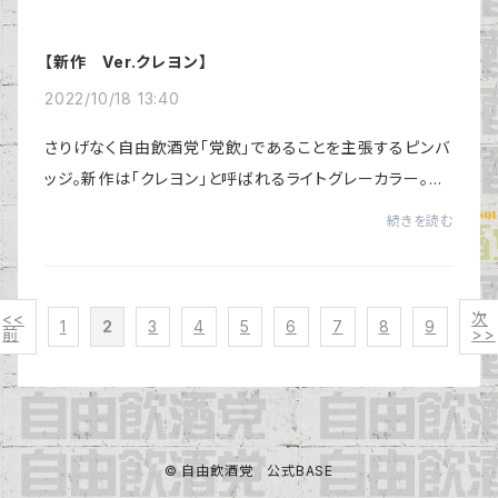
【新作 Ver.クレヨン】
2022/10/18 13:40
さりげなく自由飲酒党「党飲」であることを主張するピンバ
ッジ。新作は「クレヨン」と呼ばれるライトグレーカラー。ホ
ワイトに見せながらも洋服に溶け込む、超おしゃれな色合
続きを読む
い。限定リリースとなります。https:/...
<<
次
1
2
3
4
5
6
7
8
9
前
>>
© 自由飲酒党 公式BASE