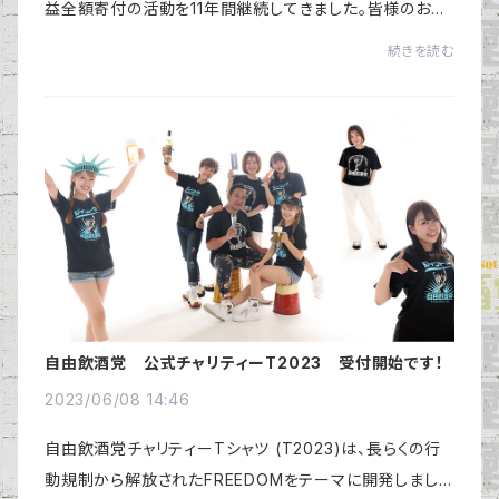
益全額寄付の活動を11年間継続してきました。皆様のおか
げで、自由飲酒党は党勢を拡大し続け、現在3,600人。寄
続きを読む
付の原資となる売り上げも高額になり、「サ...
自由飲酒党 公式チャリティーT2023 受付開始です！
2023/06/08 14:46
自由飲酒党チャリティーTシャツ (T2023)は、長らくの行
動規制から解放されたFREEDOMをテーマに開発しまし