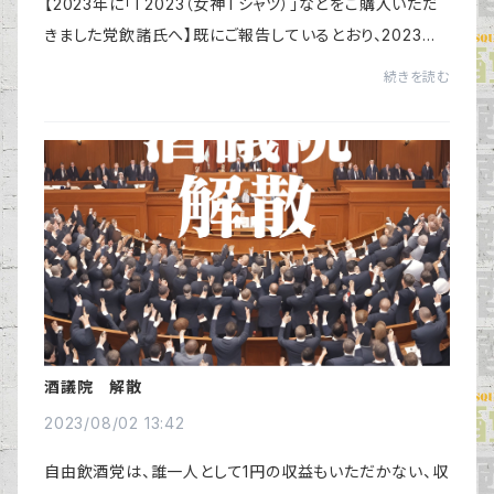
【2023年に「T2023（女神Tシャツ）」などをご購入いただ
きました党飲諸氏へ】既にご報告しているとおり、2023年
度の自由飲酒党からの寄付先は、2件となっています。①
続きを読む
NPO法人ハマスーキ 「沖縄が誇る海人文化継...
酒議院 解散
2023/08/02 13:42
自由飲酒党は、誰一人として1円の収益もいただかない、収