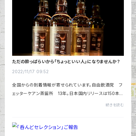
ただの酔っぱらいから「ちょっといい人」になりませんか？
2022/11/17 09:52
全国からの到着情報が寄せられています。自由飲酒党 フ
ェッターケアン蒸留所 13年。日本国内リリースは150本の
み。残り80本となりました。https://jiintou.shop/自由飲
続きを読む
酒党が収益を全額寄付するためのボトルで...