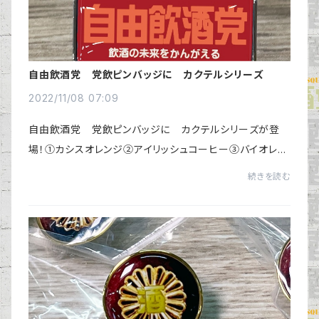
自由飲酒党 党飲ピンバッジに カクテルシリーズ
2022/11/08 07:09
自由飲酒党 党飲ピンバッジに カクテルシリーズが登
場！①カシスオレンジ②アイリッシュコーヒー③バイオレッ
トフィズ④チョコレートグラスホッパーhttps://jiintou.com
続きを読む
#自由飲酒党